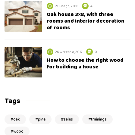
21 lutego, 2018
4
Oak house 3×8, with three
rooms and interior decoration
of rooms
26 września, 2017
0
How to choose the right wood
for building a house
Tags
oak
pine
sales
trainings
wood