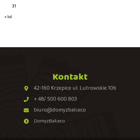
31
« lut
Kontakt
42-160 Krzepice ul. Lutrowskie 10b
+ 48/ 500 600 803
biuro@domyzbali.eco
DomyzBali.eco